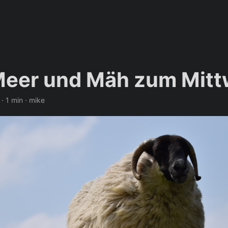
eer und Mäh zum Mit
·
1 min
·
mike