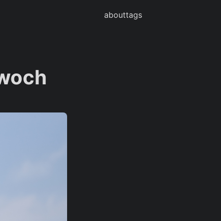
about
tags
twoch