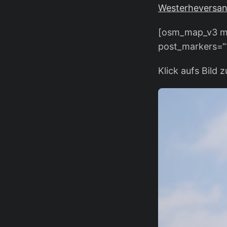
Westerheversa
[osm_map_v3 ma
post_markers=“1
Klick aufs Bild